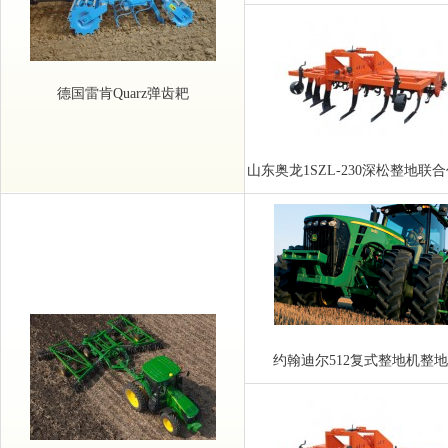
联合整地机
德国雷肯Quarz弹齿耙
山东奥龙1SZL-230深松整地联
约翰迪尔512复式整地机整