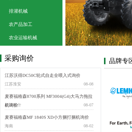
排灌机械
农产品加工
农业运输机械
采购询价
品牌专
江苏沃得DC50C轮式自走全喂入式询价
江苏淮安
08-08
麦赛福格森8700系列 MF3004(G4)大马力拖拉
机询价
新疆喀什
08-07
麦赛福格森MF 1840S XD小方捆打捆机询价
海南
08-02