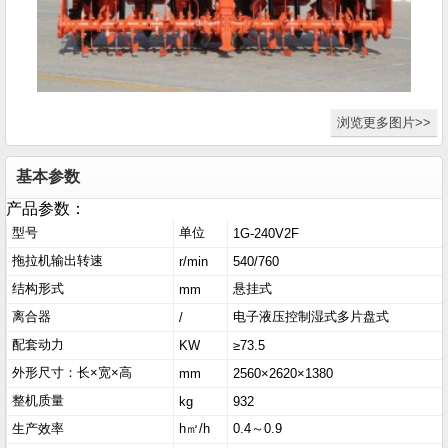
浏览更多图片>>
基本参数
产品参数：
型号
单位
1G-240V2F
拖拉机输出转速
r/min
540/760
结构形式
悬挂式
mm
离合器
电子液压控制湿式多片盘式
/
配套动力
KW
≥73.5
外形尺寸：长×宽×高
mm
2560×2620×1380
整机质量
kg
932
生产效率
h㎡/h
0.4～0.9