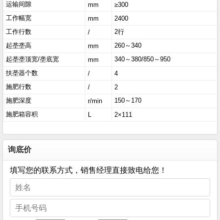
运输间隙
mm
≥300
工作幅宽
mm
2400
工作行数
2行
/
起垄垄高
260～340
mm
起垄垄顶宽/垄底宽
340～380/850～950
mm
扶垄器个数
/
4
施肥行数
/
2
施肥深度
150～170
r/min
施肥箱容积
L
2×111
询底价
填写您的联系方式，销售经理直接致电给您！