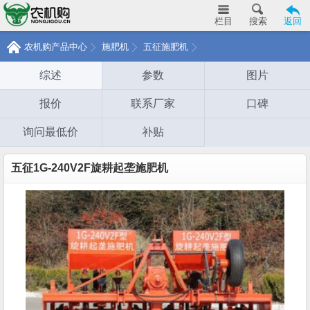
栏目
搜索
返回
农机购产品中心
施肥机
五征施肥机
综述
参数
图片
报价
联系厂家
口碑
询问最低价
补贴
五征1G-240V2F旋耕起垄施肥机