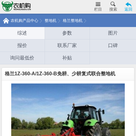
栏目
搜索
返回
农机购产品中心
整地机
格兰整地机
综述
参数
图片
报价
联系厂家
口碑
询问最低价
补贴
格兰1Z-360-A/1Z-360-B免耕、少耕复式联合整地机