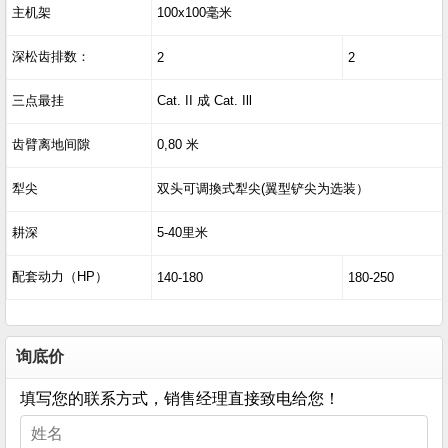
主机架
100x100毫米
深松齿排数：
2
2
三点最挂
Cat. II 成 Cat. Ill
齿臂离地间隙
0,80 米
犁尖
双头可调換式犁尖(翼型铲尖为选装）
耕深
5-40里米
配套动力（HP）
140-180
180-250
询底价
填写您的联系方式，销售经理直接致电给您！