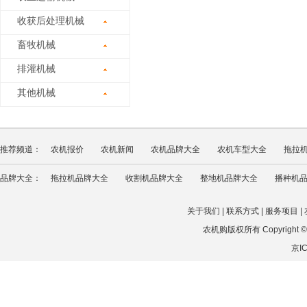
收获后处理机械
畜牧机械
排灌机械
其他机械
推荐频道：
农机报价
农机新闻
农机品牌大全
农机车型大全
拖拉
品牌大全：
拖拉机品牌大全
收割机品牌大全
整地机品牌大全
播种机
关于我们
|
联系方式
|
服务项目
|
农机购版权所有 Copyright © 202
京IC