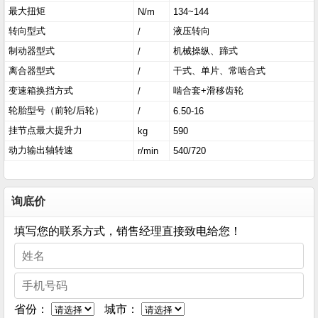
最大扭矩
N/m
134~144
转向型式
液压转向
/
制动器型式
机械操纵、蹄式
/
离合器型式
干式、单片、常啮合式
/
变速箱换挡方式
啮合套+滑移齿轮
/
轮胎型号（前轮/后轮）
/
6.50-16
挂节点最大提升力
kg
590
动力输出轴转速
r/min
540/720
询底价
填写您的联系方式，销售经理直接致电给您！
省份：
城市：