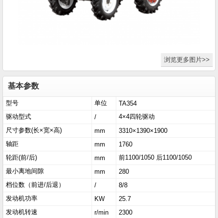
浏览更多图片>>
基本参数
型号
单位
TA354
驱动型式
4×4四轮驱动
/
尺寸参数(长×宽×高)
mm
3310×1390×1900
轴距
mm
1760
轮距(前/后)
前1100/1050 后1100/1050
mm
最小离地间隙
mm
280
档位数（前进/后退）
/
8/8
发动机功率
KW
25.7
发动机转速
r/min
2300