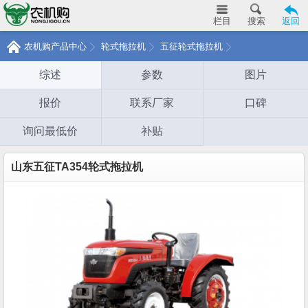
栏目
搜索
返回
农机购产品中心
轮式拖拉机
五征轮式拖拉机
综述
参数
图片
报价
联系厂家
口碑
询问最低价
补贴
山东五征TA354轮式拖拉机