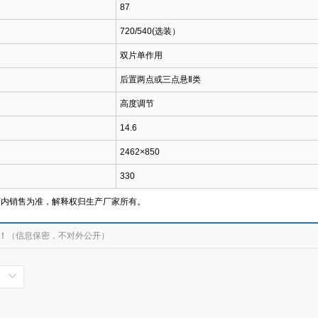
87
720/540(选装）
双片单作用
后置两点或三点悬Ⅱ类
高度调节
14.6
2462×850
330
店内销售为准，解释权归生产厂家所有。
！
（信息保密，不对外公开）