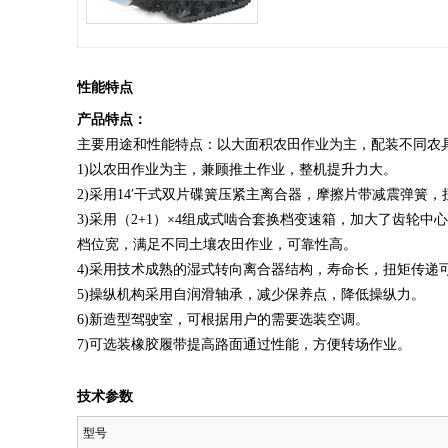
性能特点
产品特点：
主要用途和性能特点：以大面积农田作业为主，配装不同农
1)以农田作业为主，兼顾推土作业，整机提升力大。
2)采用14′干式双片碟簧压紧主离合器，摩擦片带减震弹簧
3)采用（2+1）×4组成式啮合套换档变速箱，加大了齿
档位宽，满足不同土壤农田作业，可靠性高。
4)采用技术成熟的湿式转向离合器结构，寿命长，扭矩传递
5)操纵机构采用自润滑轴承，减少保养点，降低操纵力。
6)新造型驾驶室，可根据用户的需要选装空调。
7)可选装橡胶履带提高路面通过性能，方便转场作业。
技术参数
型号