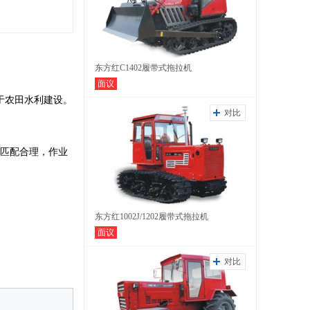
东方红C1402履带式拖拉机
面议
于农田水利建设。
对比
度匹配合理，作业
东方红1002J/1202履带式拖拉机
面议
对比