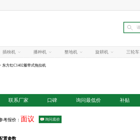
插秧机
播种机
整地机
旋耕机
三轮车
> 东方红C1402履带式拖拉机
联系厂家
口碑
询问最低价
补贴
面议
询问底价
参考报价：
配置参数