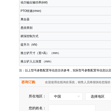
动力输出轴功率(kW)
PTO转速(r/min)
离合器
悬挂类别
耕深控制方式
提升力（kN)
推土铲尺寸（宽×高） （mm）
推土铲入土深度 （mm）
注：以上型号参数配置等信息仅供参考，实际型号参数配置等信息以
咨询订购
欢迎使用在线询价系统，销售人员将很快给您报价
所在地区：
中国
选择地区
您的姓名：