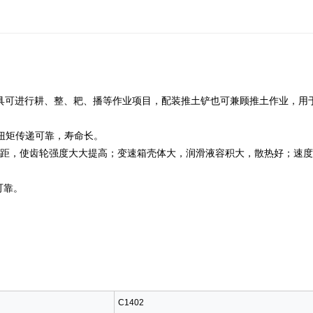
具可进行耕、整、耙、播等作业项目，配装推土铲也可兼顾推土作业，用
，扭矩传递可靠，寿命长。
轮中心距，使齿轮强度大大提高；变速箱壳体大，润滑液容积大，散热好；速
可靠。
C1402