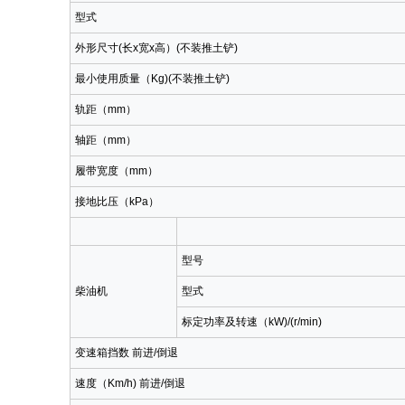
型式
外形尺寸(长x宽x高）(不装推土铲)
最小使用质量（Kg)(不装推土铲)
轨距（mm）
轴距（mm）
履带宽度（mm）
接地比压（kPa）
型号
柴油机
型式
标定功率及转速（kW)/(r/min)
变速箱挡数 前进/倒退
速度（Km/h) 前进/倒退