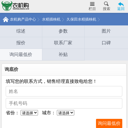
栏目
搜索
返回
农机购产品中心
水稻插秧机
久保田水稻插秧机
综述
参数
图片
报价
联系厂家
口碑
询问最低价
补贴
询底价
填写您的联系方式，销售经理直接致电给您！
省份：
城市：