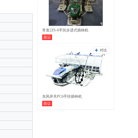
常发2ZS-6手扶步进式插秧机
面议
对比
东风井关PC6手扶插秧机
面议