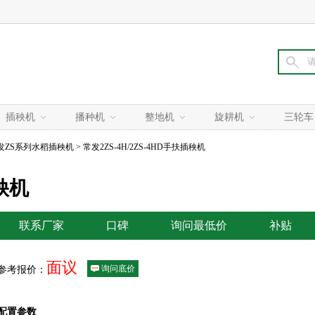
插秧机
播种机
整地机
旋耕机
三轮车
发ZS系列水稻插秧机
> 常发2ZS-4H/2ZS-4HD手扶插秧机
插秧机
联系厂家
口碑
询问最低价
补贴
面议
询问底价
参考报价：
配置参数