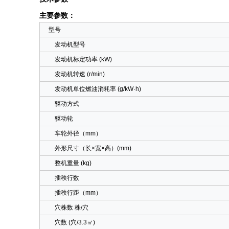
主要参数：
型号
发动机型号
发动机标定功率 (kW)
发动机转速 (r/min)
发动机单位燃油消耗率 (g/kW·h)
驱动方式
驱动轮
车轮外径（mm）
外形尺寸（长×宽×高）(mm)
整机重量 (kg)
插秧行数
插秧行距（mm）
穴株数 株/穴
穴数 (穴/3.3㎡)