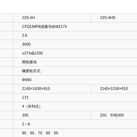
2ZS-4H
2ZS-4HD
CFQ168FB或雅马哈MZ175
2.8
3000
≤374或≤336
两轮驱动
橡胶轮爪式
Φ660
2140×1630×910
2140×1530×910
172
4（并列式）
300
250、中间300
2～8
90、80、70、60、50