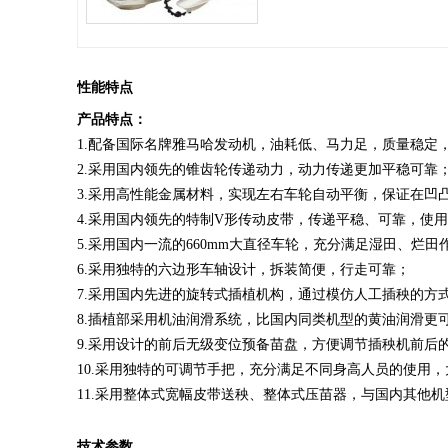
性能特点
产品特点：
1.配备国际名牌雅马哈发动机，油耗低、马力足，质量稳定
2.采用国内领先的锥齿轮传递动力，动力传递更加平稳可靠
3.采用高性能金属材料，实现左右车轮自动平衡，保证在凹
4.采用国内领先的特制V形传动皮带，传递平稳、可靠，使
5.采用国内一流的660mm大直径车轮，充分满足湿田、烂田
6.采用独特的六边形车轴设计，拆装简便，行走可靠；
7.采用国内先进的旋转式插植机构，通过模仿人工插秧的方
8.插植部采用机油润滑系统，比国内同类机型的黄油润滑更
9.采用设计的前后无级变位预备苗盘，方便调节插秧机前后
10.采用独特的可调节手把，充分满足不同身高人员的使用
11.采用整体式宽幅皮带送秧、整体式压苗器，与国内其他
技术参数