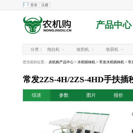
登录
注册
产品中心
分类：
拖拉机
收割机
收获机
您当前的位置：
农机购产品中心
>
水稻插秧机
>
常发水稻插秧机
>
常
常发2ZS-4H/2ZS-4HD手扶
综述
参数
图片
报价