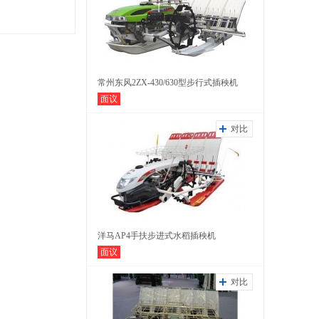
常州东风2ZX-430/630型步行式插秧机
面议
对比
洋马AP4手扶步进式水稻插秧机
面议
对比