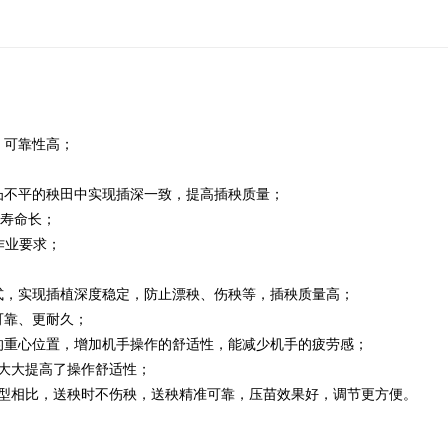
，可靠性高；
；
凸不平的秧田中实现插深一致，提高插秧质量；
用寿命长；
作业要求；
式，实现插植深度稳定，防止漂秧、伤秧等，插秧质量高；
可靠、更耐久；
的重心位置，增加机手操作的舒适性，能减少机手的疲劳感；
，大大提高了操作舒适性；
机型相比，送秧时不伤秧，送秧精准可靠，压苗效果好，调节更方便。