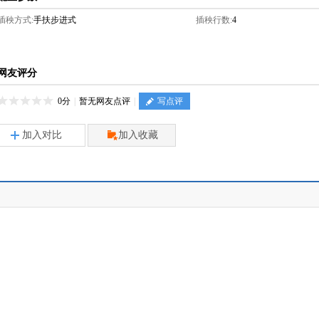
插秧方式:
手扶步进式
插秧行数:
4
网友评分
0分
|
暂无网友点评
|
写点评
加入对比
加入收藏