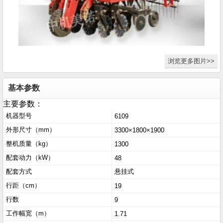
浏览更多图片>>
基本参数
主要参数：
机器型号
6109
外形尺寸（mm）
3300×1800×1900
整机质量（kg）
1300
配套动力（kW）
48
配套方式
悬挂式
行距（cm）
19
行数
9
工作幅宽（m）
1.71