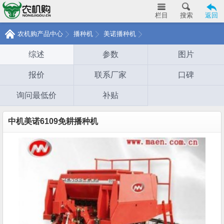
栏目
搜索
返回
农机购产品中心
播种机
美诺播种机
综述
参数
图片
报价
联系厂家
口碑
询问最低价
补贴
中机美诺6109免耕播种机