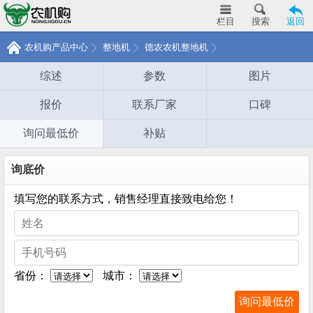
栏目
搜索
返回
农机购产品中心
整地机
德农农机整地机
综述
参数
图片
报价
联系厂家
口碑
询问最低价
补贴
询底价
填写您的联系方式，销售经理直接致电给您！
省份：
城市：