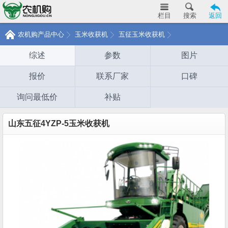
栏目
搜索
返回
农机购产品中心
玉米收获机
五征玉米收获机
综述
参数
图片
报价
联系厂家
口碑
询问最低价
补贴
山东五征4YZP-5玉米收获机