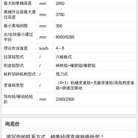
最大卸果穗高度
mm
2050
果穗升运器最大通
mm
3780
过高度
最小离地间隙
mm
300
左/右转最小通过
mm
8000/8280
半径
理论作业速度
4～8
km/h
拉茎辊型式
六棱板式
/
剥皮辊型式
铸铁辊+橡胶辊/橡胶辊
/
秸秆切碎机构型式
甩刀式
/
（4+1）机械变速箱+无极变速轮/高低档变速
变速箱类型
/
箱+静液压驱动
导向轮/驱动轮轮
mm
2160/2000
距
询底价
填写您的联系方式，销售经理直接致电给您！