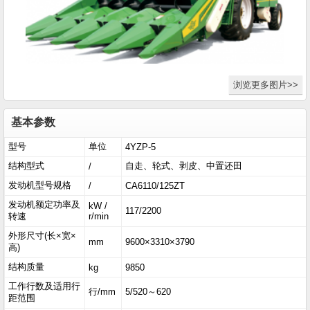
浏览更多图片>>
基本参数
型号
单位
4YZP-5
结构型式
自走、轮式、剥皮、中置还田
/
发动机型号规格
/
CA6110/125ZT
发动机额定功率及
kW /
117/2200
转速
r/min
外形尺寸(长×宽×
mm
9600×3310×3790
高)
结构质量
kg
9850
工作行数及适用行
行/mm
5/520～620
距范围