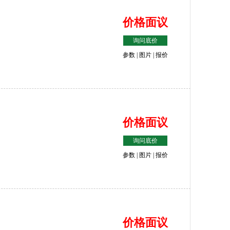
价格面议
询问底价
参数
|
图片
|
报价
价格面议
询问底价
参数
|
图片
|
报价
价格面议