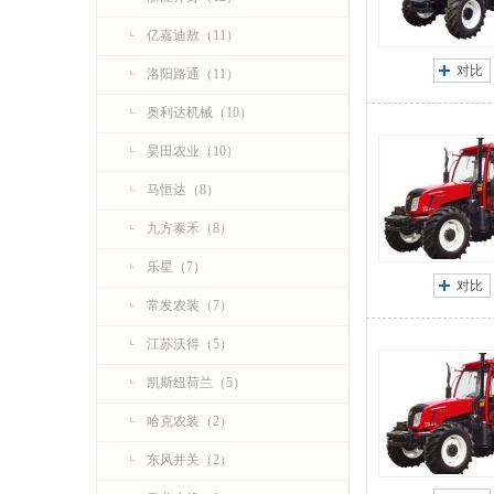
亿嘉迪敖（11）
对比
洛阳路通（11）
奥利达机械（10）
昊田农业（10）
马恒达（8）
九方泰禾（8）
乐星（7）
对比
常发农装（7）
江苏沃得（5）
凯斯纽荷兰（5）
哈克农装（2）
东风井关（2）