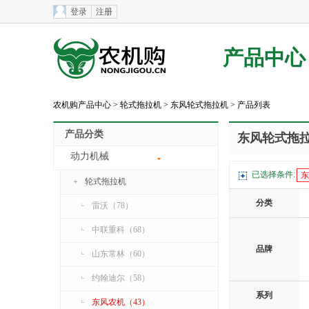
登录
注册
产品中心
农机购产品中心
>
轮式拖拉机
>
东风轮式拖拉机
> 产品列表
产品分类
东风轮式拖
动力机械
已选择条件:
东
轮式拖拉机
分类
雷沃（78）
中联重科（68）
品牌
山东常林（60）
约翰迪尔（58）
系列
东风农机（43）