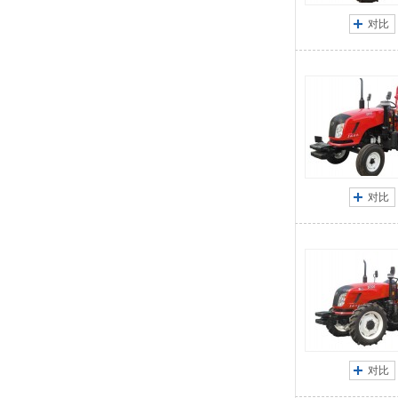
对比
对比
对比