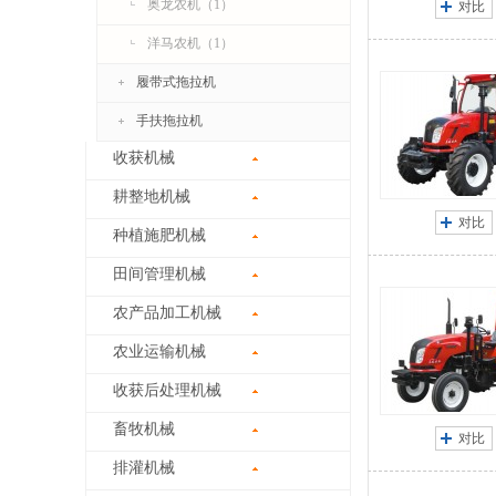
奥龙农机（1）
对比
洋马农机（1）
履带式拖拉机
手扶拖拉机
收获机械
耕整地机械
对比
种植施肥机械
田间管理机械
农产品加工机械
农业运输机械
收获后处理机械
畜牧机械
对比
排灌机械