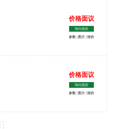
价格面议
询问底价
参数
|
图片
|
报价
价格面议
询问底价
参数
|
图片
|
报价
页