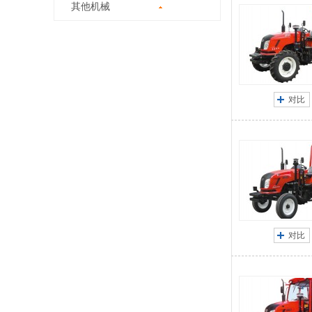
其他机械
对比
对比