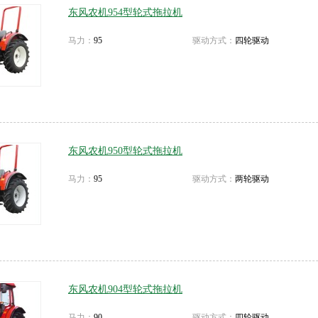
东风农机954型轮式拖拉机
马力：
95
驱动方式：
四轮驱动
东风农机950型轮式拖拉机
马力：
95
驱动方式：
两轮驱动
东风农机904型轮式拖拉机
马力：
90
驱动方式：
四轮驱动