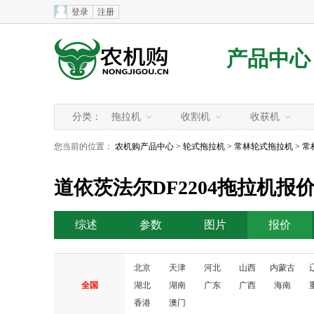
登录
注册
产品中心
分类：
拖拉机
收割机
收获机
您当前的位置：
农机购产品中心
>
轮式拖拉机
>
常林轮式拖拉机
>
常
道依茨法尔DF2204拖拉机报
综述
参数
图片
报价
北京
天津
河北
山西
内蒙古
全国
湖北
湖南
广东
广西
海南
香港
澳门