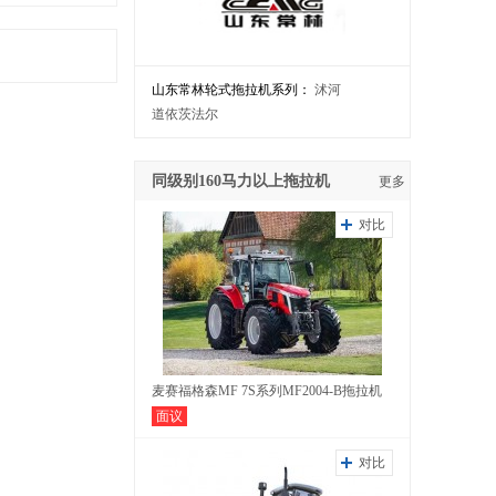
山东常林轮式拖拉机系列：
沭河
道依茨法尔
同级别160马力以上拖拉机
更多
对比
麦赛福格森MF 7S系列MF2004-B拖拉机
面议
对比