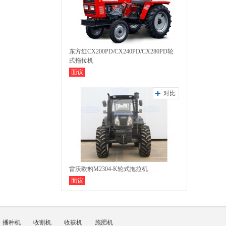
东方红CX200PD/CX240PD/CX280PD轮
式拖拉机
面议
对比
雷沃欧豹M2304-K轮式拖拉机
面议
播种机
收割机
收获机
施肥机