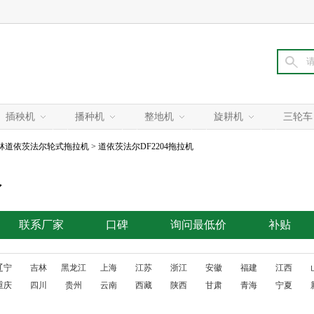
插秧机
播种机
整地机
旋耕机
三轮车
林道依茨法尔轮式拖拉机
> 道依茨法尔DF2204拖拉机
价
联系厂家
口碑
询问最低价
补贴
辽宁
吉林
黑龙江
上海
江苏
浙江
安徽
福建
江西
重庆
四川
贵州
云南
西藏
陕西
甘肃
青海
宁夏