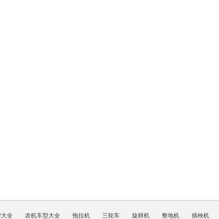
牌大全
农机车型大全
拖拉机
三轮车
旋耕机
整地机
插秧机