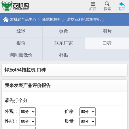
栏目
搜索
返回
农机购产品中心
轮式拖拉机
潍坊百利轮式拖拉机
综述
参数
图片
报价
联系厂家
口碑
询问最低价
补贴
悍沃454拖拉机 口碑
我来发表产品评价报告
请先打个分：
外观：
价格：
性能：
质量：