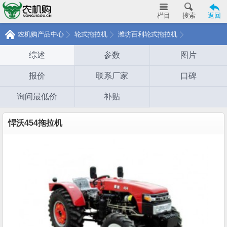
栏目
搜索
返回
农机购产品中心
轮式拖拉机
潍坊百利轮式拖拉机
综述
参数
图片
报价
联系厂家
口碑
询问最低价
补贴
悍沃454拖拉机