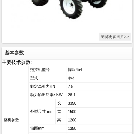
浏览更多图片>>
基本参数
主要技术参数:
拖拉机型号
悍沃454
型式
4×4
标定牵引力KN
7.5
动力输出功率• KW
28.1
长
3350
外型尺寸 mm
宽
1500
整机参数
高
1200
轴距mm
1350