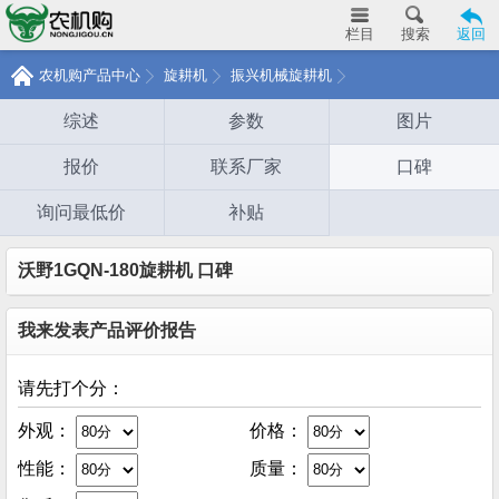
栏目
搜索
返回
农机购产品中心
旋耕机
振兴机械旋耕机
综述
参数
图片
报价
联系厂家
口碑
询问最低价
补贴
沃野1GQN-180旋耕机 口碑
我来发表产品评价报告
请先打个分：
外观：
价格：
性能：
质量：