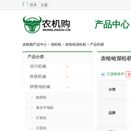
登录
注册
产品中心
农机购产品中心
>
深松机
>
农哈哈深松机
> 产品列表
产品分类
农哈哈深松
动力机械
已选择条件:
农
收获机械
耕整地机械
分类
旋耕机
激光平地机
品牌
打浆机
灭茬机