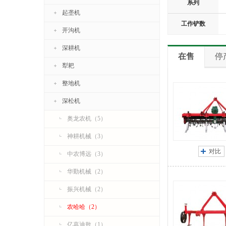
系列
起垄机
工作铲数
开沟机
深耕机
在售
停
犁耙
整地机
深松机
奥龙农机（5）
神耕机械（3）
对比
中农博远（3）
华勤机械（2）
振兴机械（2）
农哈哈（2）
亿嘉迪敖（1）