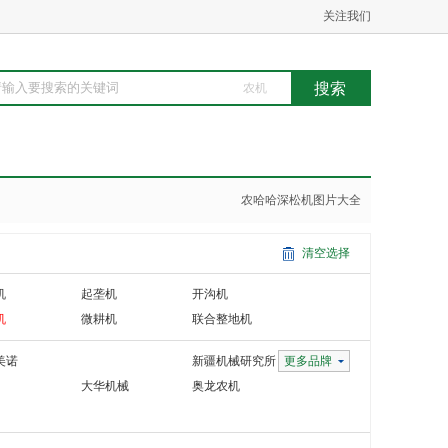
关注我们
农机
农哈哈深松机图片大全
清空选择
机
起垄机
开沟机
机
微耕机
联合整地机
美诺
新疆机械研究所
更多品牌
大华机械
奥龙农机