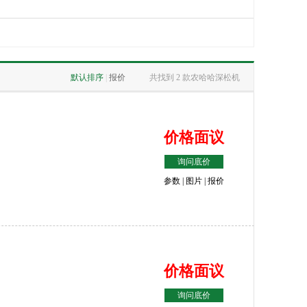
默认排序
|
报价
共找到 2 款农哈哈深松机
价格面议
询问底价
参数
|
图片
|
报价
价格面议
询问底价