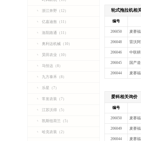
轮式拖拉机相
浙江奔野（12）
编号
亿嘉迪敖（11）
206050
麦赛福格
洛阳路通（11）
206048
雷沃阿
奥利达机械（10）
206046
中联耕王
昊田农业（10）
206045
国产道
马恒达（8）
206044
麦赛福
九方泰禾（8）
乐星（7）
爱科相关询价
常发农装（7）
编号
江苏沃得（5）
206050
麦赛福格
凯斯纽荷兰（5）
206049
麦赛福
哈克农装（2）
206044
麦赛福