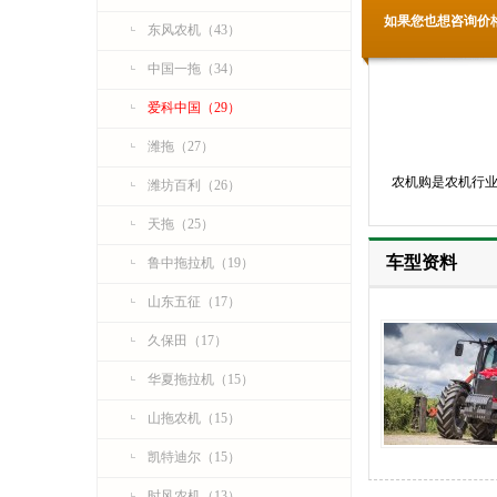
如果您也想咨询价
东风农机（43）
中国一拖（34）
爱科中国（29）
潍拖（27）
农机购是农机行
潍坊百利（26）
天拖（25）
车型资料
鲁中拖拉机（19）
山东五征（17）
久保田（17）
华夏拖拉机（15）
山拖农机（15）
凯特迪尔（15）
时风农机（13）