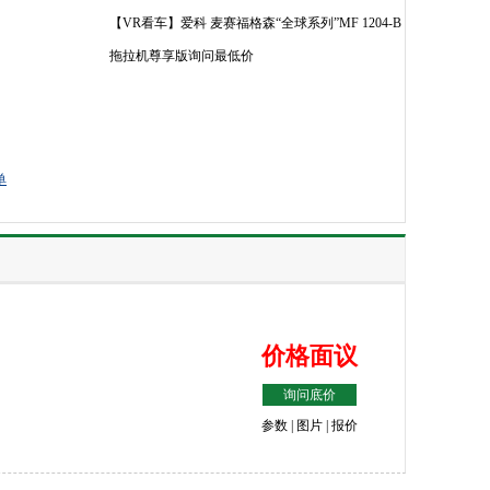
【VR看车】爱科 麦赛福格森“全球系列”MF 1204-B
拖拉机尊享版询问最低价
单
价格面议
询问底价
参数
|
图片
|
报价