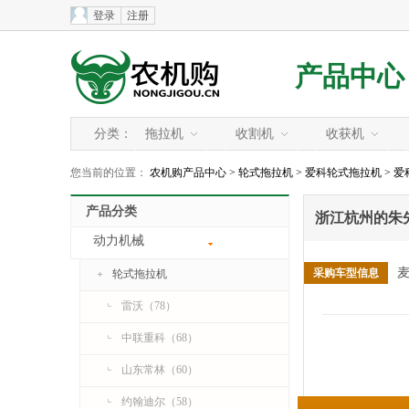
登录
注册
产品中心
分类：
拖拉机
收割机
收获机
您当前的位置：
农机购产品中心
>
轮式拖拉机
>
爱科轮式拖拉机
>
爱
产品分类
浙江杭州的朱先
动力机械
麦
采购车型信息
轮式拖拉机
雷沃（78）
中联重科（68）
山东常林（60）
约翰迪尔（58）