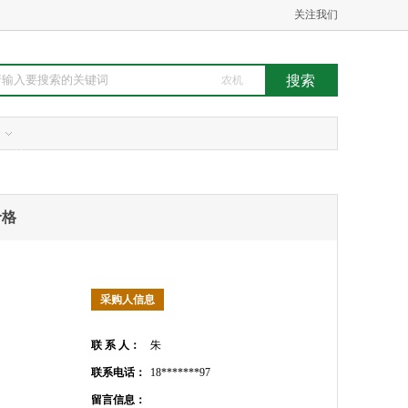
关注我们
农机
价格
采购人信息
联 系 人：
朱
联系电话：
18*******97
留言信息：