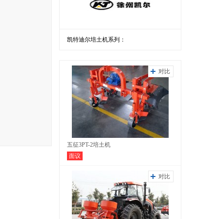
凯特迪尔培土机系列：
对比
五征3PT-2培土机
面议
对比