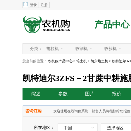
登录
注册
产品中心
分类：
拖拉机
收割机
收获机
您当前的位置：
农机购产品中心
>
培土机
>
凯尔培土机
> 凯特迪尔3
凯特迪尔3ZFS－2甘蔗中耕
综述
参数
图片
报价
咨询订购
欢迎使用在线询价系统，销售人员将很快给您报价
所在地区：
中国
选择地区