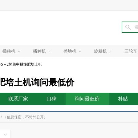
插秧机
播种机
整地机
旋耕机
三轮车
ZFS－2甘蔗中耕施肥培土机
施肥培土机询问最低价
联系厂家
口碑
询问最低价
补贴
！
（信息保密，不对外公开）