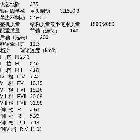
农艺地隙
375
转向圆半径
单边制动
3.15±0.3
单边不制动
3.5±0.3
整机质量
结构质量最小使用质量
1890*2080
配重质量
前轴（选装）
140
后轴（选装）
200
额定牵引力
11.3
档次
理论速度（km/h）
I 档 FI
2.43
II 档 FII
3.53
III 档 FIII
4.81
IV 档 FIV
7.42
V 档 FV
10.45
VI 档 FVI
15.16
VII 档 FVII
20.69
VIII 档 FVIII
31.88
倒I 档 RI
3.61
倒II 档 RII
5.23
倒III档 RIII
7.14
倒IV 档 RIV
11.01