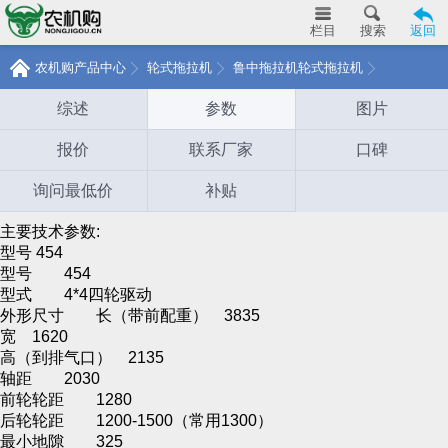
栏目
搜索
返回
农机购产品中心
轮式拖拉机
鲁中拖拉机轮式拖拉机
综述
参数
图片
报价
联系厂家
口碑
询问最低价
补贴
主要技术参数:
型号 454
型号
454
型式
4*4四轮驱动
外形尺寸
长（带前配重）
3835
宽
1620
高（到排气口）
2135
轴距
2030
前轮轮距
1280
后轮轮距
1200-1500（常用1300）
最小地隙
325