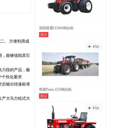
洛阳路通LT2004拖拉机
面议
二、 方便利用成
对比
用，能够借助其它
马力段的产品，极
用户个性化要求
对后输出转速标准
凯斯Puma 2254拖拉机
面议
生产大马力轮式大
对比