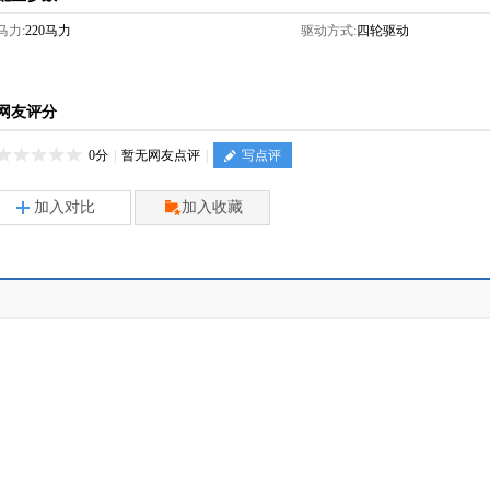
马力:
220马力
驱动方式:
四轮驱动
网友评分
0分
|
暂无网友点评
|
写点评
加入对比
加入收藏