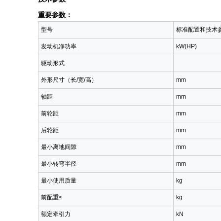
重要参数：
型号
标准配置和技术
发动机净功率
kW(HP)
驱动形式
外形尺寸（长/宽/高）
mm
轴距
mm
前轮距
mm
后轮距
mm
最小离地间隙
mm
最小转弯半径
mm
最小使用质量
kg
前配重≤
kg
额定牵引力
kN