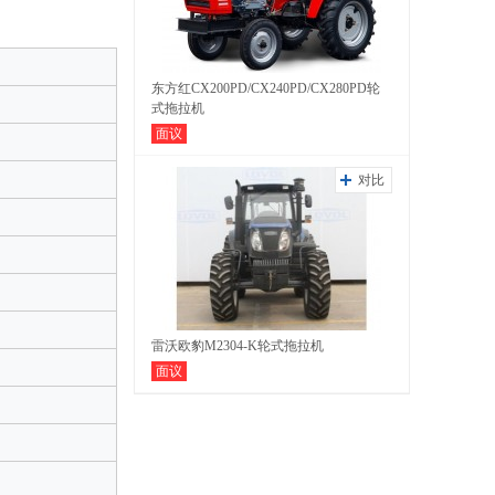
东方红CX200PD/CX240PD/CX280PD轮
式拖拉机
面议
对比
雷沃欧豹M2304-K轮式拖拉机
面议