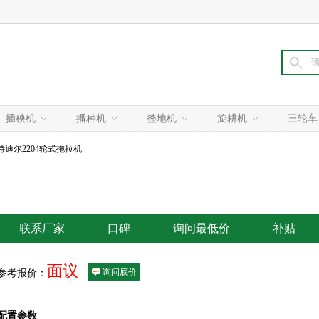
插秧机
播种机
整地机
旋耕机
三轮车
特迪尔2204轮式拖拉机
联系厂家
口碑
询问最低价
补贴
面议
询问底价
参考报价：
配置参数