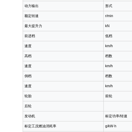
动力输出
形式
额定转速
r/min
最大提升力
kN
前进档
低档
速度
km/h
高档
档数
速度
km/h
倒档
档数
速度
km/h
轮胎
前轮
后轮
发动机
标定功率/转速
标定工况燃油消耗率
g/kW·h