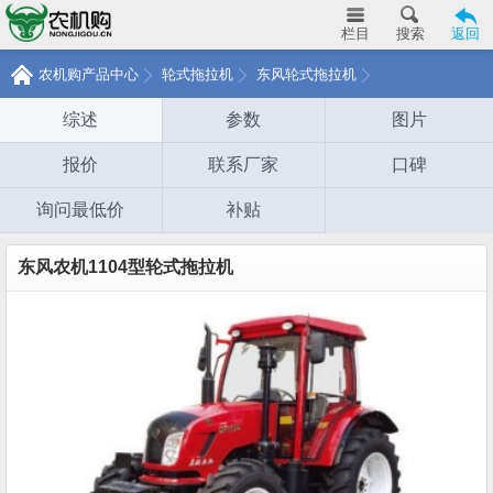
栏目
搜索
返回
农机购产品中心
轮式拖拉机
东风轮式拖拉机
综述
参数
图片
报价
联系厂家
口碑
询问最低价
补贴
东风农机1104型轮式拖拉机