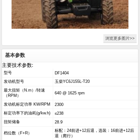
浏览更多图片>>
基本参数
主要技术参数:
型号
DF1404
发动机型号
玉柴YC6J155L-T20
最大扭矩（N.m）/转速
640 @ 1625 rpm
（RPM）
发动机标定功率 KW/RPM
2300
标定功率下的油耗(g/kw.h)
≤238
扭矩储备
28.9
标配：24前进+12后退，选装：16前进+12后
档位数（F+R）
退（爬行）