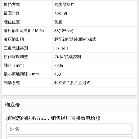
换挡方式
同步器换挡
最高时速
40Km/h
档位位置
侧置
液压输出流量(L / MIN)
85(185bar)
液压输出阀
标配2路/选装3路机械式
三点悬挂类别
II / II-III
耕作深度调整
力/位/负载控制
轴距（mm）
2805
最小离地间隙（mm）
450
制动系统
独立式 / 多片油浴式
询底价
填写您的联系方式，销售经理直接致电给您！