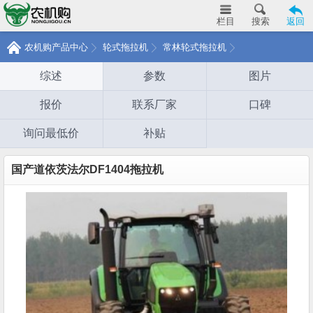
栏目
搜索
返回
农机购产品中心
轮式拖拉机
常林轮式拖拉机
综述
参数
图片
报价
联系厂家
口碑
询问最低价
补贴
国产道依茨法尔DF1404拖拉机