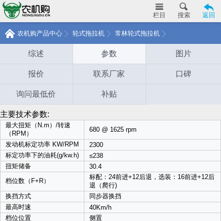
栏目
搜索
返回
农机购产品中心
轮式拖拉机
常林轮式拖拉机
综述
参数
图片
报价
联系厂家
口碑
询问最低价
补贴
主要技术参数:
最大扭矩（N.m）/转速
680 @ 1625 rpm
（RPM）
发动机标定功率 KW/RPM
2300
标定功率下的油耗(g/kw.h)
≤238
扭矩储备
30.4
标配：24前进+12后退，选装：16前进+12后
档位数（F+R）
退（爬行)
换挡方式
同步器换挡
最高时速
40Km/h
档位位置
侧置