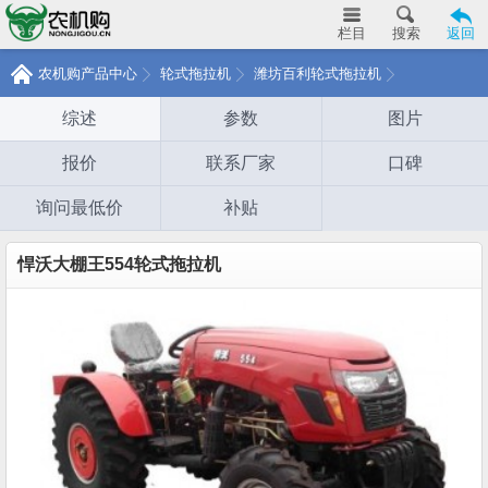
栏目
搜索
返回
农机购产品中心
轮式拖拉机
潍坊百利轮式拖拉机
综述
参数
图片
报价
联系厂家
口碑
询问最低价
补贴
悍沃大棚王554轮式拖拉机