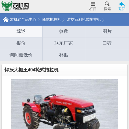
栏目
搜索
返回
农机购产品中心
轮式拖拉机
潍坊百利轮式拖拉机
综述
参数
图片
报价
联系厂家
口碑
询问最低价
补贴
悍沃大棚王404轮式拖拉机