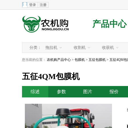
登录
注册
产品中心
分类：
拖拉机
收割机
收获机
您当前的位置：
农机购产品中心
>
包膜机
>
五征包膜机
> 五征4QM
五征4QM包膜机
综述
参数
图片
报价