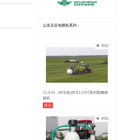
山东五征包膜机系列：
对比
CLAAS（科乐收)ROLLANT系列圆捆缠
膜机
面议
对比