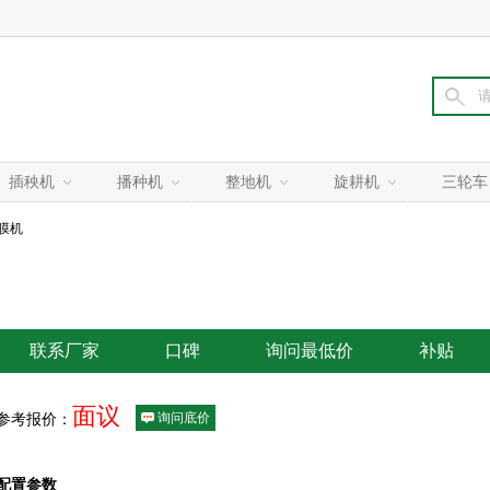
插秧机
播种机
整地机
旋耕机
三轮车
包膜机
联系厂家
口碑
询问最低价
补贴
面议
询问底价
参考报价：
配置参数