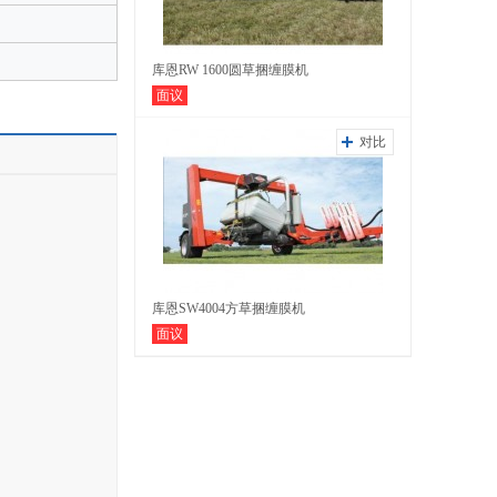
库恩RW 1600圆草捆缠膜机
面议
对比
库恩SW4004方草捆缠膜机
面议