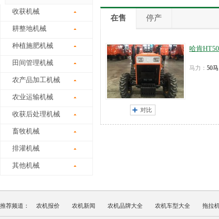
收获机械
在售
停产
耕整地机械
种植施肥机械
哈肯HT5
田间管理机械
马力：
50
农产品加工机械
农业运输机械
对比
收获后处理机械
畜牧机械
排灌机械
其他机械
推荐频道：
农机报价
农机新闻
农机品牌大全
农机车型大全
拖拉