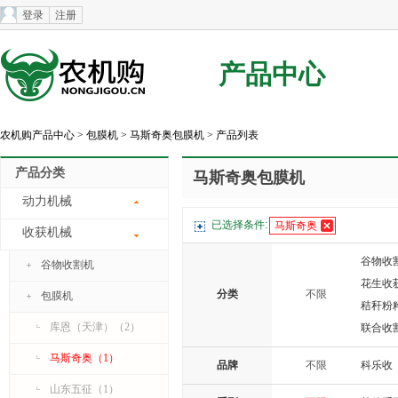
登录
注册
产品中心
农机购产品中心
>
包膜机
>
马斯奇奥包膜机
> 产品列表
产品分类
马斯奇奥包膜机
动力机械
已选择条件:
马斯奇奥
收获机械
谷物收
谷物收割机
花生收
分类
不限
包膜机
秸秆粉
库恩（天津）（2）
联合收
马斯奇奥（1）
品牌
不限
科乐收
山东五征（1）