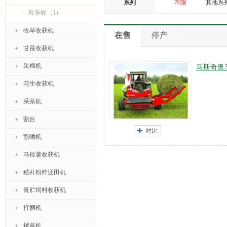
系列
不限
其他系
科乐收（1）
牧草收获机
在售
停产
甘蔗收获机
采棉机
马斯奇奥3
花生收获机
采茶机
割台
对比
割晒机
马铃薯收获机
秸秆粉粹还田机
青贮饲料收获机
打捆机
搂草机